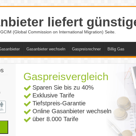
bieter liefert günsti
le GCIM (Global Commission on International Migration) Seite.
Gasanbieter
Gasanbieter wechseln
Gaspreisrechner
Billig Gas
os
Gaspreisvergleich
Sparen Sie bis zu 40%
h
Exklusive Tarife
Tiefstpreis-Garantie
Wh
Online Gasanbieter wechseln
über 8.000 Tarife