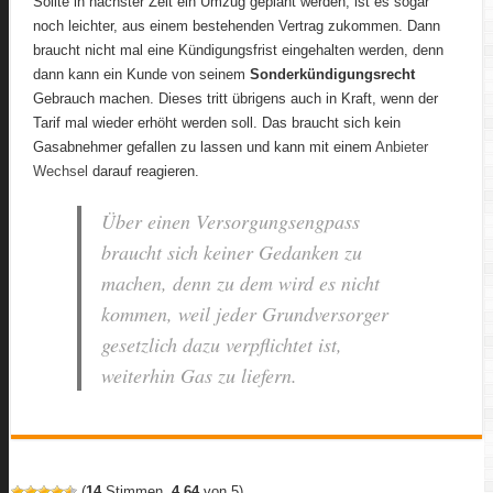
Sollte in nächster Zeit ein Umzug geplant werden, ist es sogar
noch leichter, aus einem bestehenden Vertrag zukommen. Dann
braucht nicht mal eine Kündigungsfrist eingehalten werden, denn
dann kann ein Kunde von seinem
Sonderkündigungsrecht
Gebrauch machen. Dieses tritt übrigens auch in Kraft, wenn der
Tarif mal wieder erhöht werden soll. Das braucht sich kein
Gasabnehmer gefallen zu lassen und kann mit einem
Anbieter
Wechsel
darauf reagieren.
Über einen Versorgungsengpass
braucht sich keiner Gedanken zu
machen, denn zu dem wird es nicht
kommen, weil jeder Grundversorger
gesetzlich dazu verpflichtet ist,
weiterhin Gas zu liefern.
(
14
Stimmen,
4,64
von 5)