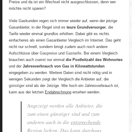
Preise und da ist ein Wechsel nicht ausgeschlossen, denn wer
möchte nicht sparen?
Viele Gaskunden regen sich immer wieder auf, wenn der jetzige
Gasanbieter, in der Regel sind es
teure Grundversorger
, die
Tarife wieder einmal grundlos erhöhen. Dabei gibt es nichts
einfacheres als einen Gasanbieter Vergleich im Internet. Das geht
nicht nur schnell, sondern bringt zudem auch noch andere
Aufschlüsse über
Gaspreise
und
Gastarife
. Bei einem Vergleich
brauchen auch zuerst nur einmal
die Postleitzahl des Wohnortes
und der
Jahresverbrauch von Gas in Kilowattstunden
eingegeben zu werden. Weitere Daten sind nicht nötig und in
wenigen Sekunden zeigt der Vergleich die Anbieter auf, die
günstiger
sind als der Jetzige. Wie hoch ein Jahresverbrauch ist,
kann aus der letzten
Endabrechnung
ersehen werden.
Angezeigt werden alle Anbieter, die
zum einen günstiger sind und zum
anderen auch in die
entsprechende
Region
liefern. Das kann durchaus